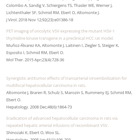
Colombo A, Sandig V, Schiergens TS, Thasler WE, Werner J,
Lichtenthaler SF, Schmid RM, Ebert O, Altomonte J.
J Virol. 2018 Nov 12;92(23):e01386-18
PET imaging of oncolytic VSV expressing the mutant HSV-1
thymidine kinase transgene in a preclinical HCC rat model.
Muñoz-Álvarez KA, Altomonte J, Laitinen I, Ziegler S, Steiger K,
Esposito I, Schmid RM, Ebert O.
Mol Ther. 2015 Apr;23(4):728-36
Synergistic antitumor effects of transarterial viroembolization for
multifocal hepatocellular carcinoma in rats.
Altomonte J, Braren R, Schulz S, Marozin S, Rummeny EJ, Schmid RM,
Ebert O.
Hepatology. 2008 Dec;48(6):1864-73
Eradication of advanced hepatocellular carcinoma in rats via
repeated hepatic arterial infusions of recombinant VSV.
Shinozaki K, Ebert O, Woo SL.
Hepatology. 2005 Jan;41(1):196-203