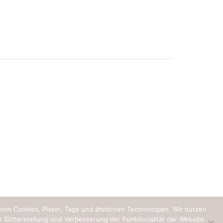
iver
se
teoporose:
icher
st in
io
rankheit
e,
 Cookies, Pixeln, Tags und ähnlichen Technologien. Wir nutzen
 Sicherstellung und Verbesserung der Funktionalität der Website.