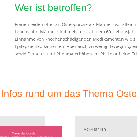
Was ist Osteoporose?
%
Osteoporose, auch Knochenschwund genannt, ist die häufi
%
Knochen porös und kann zu Knochenbrüchen führen. 8 Mill
Osteoporose erkrankt, aber nur bei jedem 4. Betroffenen wir
daran, dass es erst im Spätstadium zu schmerzhaften Kno
%
Schmerzen oder sonstige Anzeichen auf eine Erkrankung ver
frühzeitig testen zu lassen.