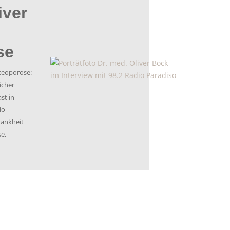
-
 Kewenig
 des
terviewt.
kofaktoren
e Frauen…