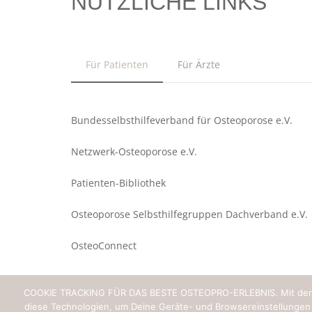
Die Deutsche
Welle zu Gast
bei OsteoPro
Die Deutsche Welle zu Gast bei
OsteoPro: Für das Gesundheitsmagazin
»Fit und Gesund« wurde Dr. med.
Stephan Kewenig zum Thema
Osteoporose interviewt. Wir haben uns
sehr über den Besuch der…
COOKIE TRACKING FÜR DAS BESTE OSTEOPRO-ERLEBNIS. Mit der Aus
diese Technologien, um Deine Geräte- und Browsereinstellungen z