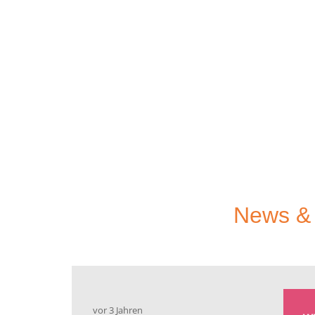
10
Anteil der Bevölkerung in Deutschland
mit Osteoporose.
20
Anteil derer, die wissen, dass sie
Osteoporose haben.
25
Frauen in Deutschland über 50, die
Osteoporose haben.