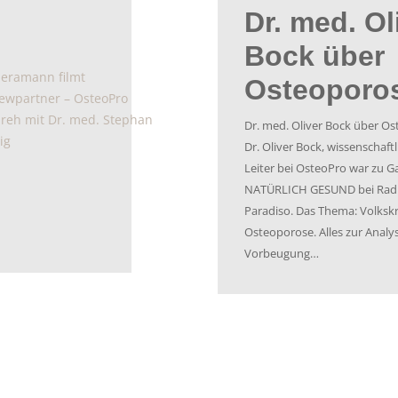
Meine
Hauptstadt
pflege
»Wenn die Kraft der Knochen
nachlässt« Dr. med. Stephan
wurde für die Januar Ausgabe
»Meine Hauptstadtpflege« in
Er spricht über die Hauptrisi
und darüber, warum so viel
vor 5 Jahren