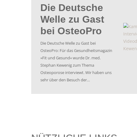
vor 3 Jahren
Welt-
Osteoporosetag
Liebe PatientInnen! Am 20.10.23 findet
wie jedes Jahr seit 1996 der
internationale Weltosteoporosetag statt.
Dieser ist auch seit 1998 von der WHO
anerkannt. Osteoporose ist eine der
häufigsten Ursachen für chronische
und akute Rückenschmerzen. Anlässlich
dieses Tages möchten wir,…
vor 5 Jahren