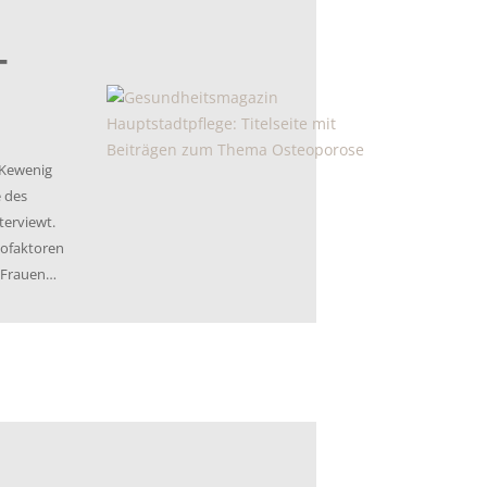
 nach den Wechseljahren bzw. ab dem 50.
etroffen. Weitere Risikofaktoren sind die
 B. Kortison, Magensäurehemmer oder
ne schlechte Ernährung, Rauchen und Alkohol
krankung.
eoporose