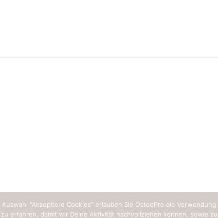
Dr. med. Ol
Bock über
Osteoporo
Dr. med. Oliver Bock über Os
Dr. Oliver Bock, wissenschaftl
Leiter bei OsteoPro war zu Ga
NATÜRLICH GESUND bei Rad
Paradiso. Das Thema: Volksk
Osteoporose. Alles zur Analys
Vorbeugung…
wahl “Akzeptiere Cookies” erlauben Sie OsteoPro die Verwendung von
u erfahren, damit wir Deine Aktivität nachvollziehen können, sowie zur